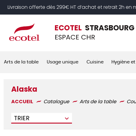
Panneau de gestion des cookies
Livraison offerte dès 299€ HT d’achat et retrait 2h en
ECOTEL
STRASBOURG
ESPACE CHR
Arts de la table
Usage unique
Cuisine
Hygiène et
Alaska
ACCUEIL
Catalogue
Arts de la table
Cou
TRIER