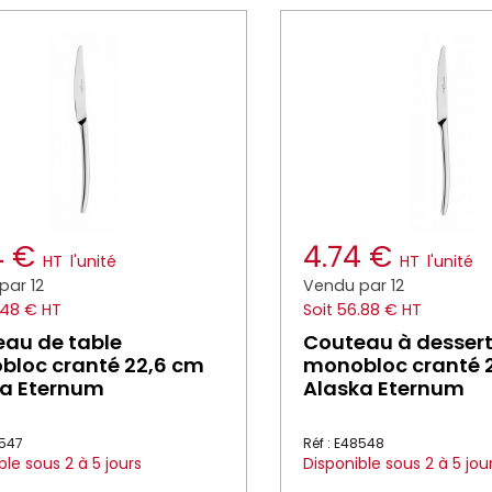
4 €
4.74 €
HT
l'unité
HT
l'unité
par 12
Vendu par 12
.48 € HT
Soit 56.88 € HT
au de table
Couteau à desser
loc cranté 22,6 cm
monobloc cranté 
ka Eternum
Alaska Eternum
8547
Réf : E48548
ble sous 2 à 5 jours
Disponible sous 2 à 5 jou