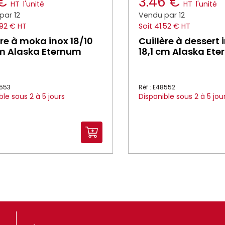
 €
3.46 €
HT
l'unité
HT
l'unité
par 12
Vendu par 12
.92 € HT
Soit 41.52 € HT
ère à moka inox 18/10
Cuillère à dessert 
cm Alaska Eternum
18,1 cm Alaska Et
8553
Réf : E48552
ble sous 2 à 5 jours
Disponible sous 2 à 5 jou