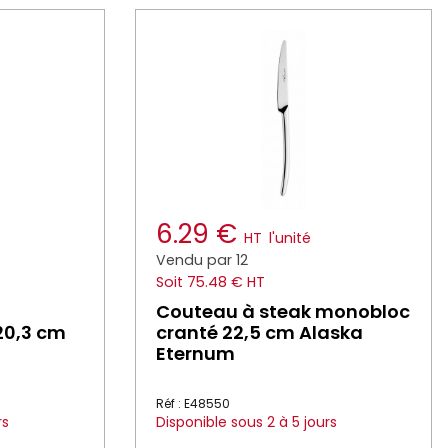
6.29 €
HT
l'unité
Vendu par 12
Soit 75.48 € HT
t
Couteau à steak monobloc
20,3 cm
cranté 22,5 cm Alaska
Eternum
Réf : E48550
rs
Disponible sous 2 à 5 jours