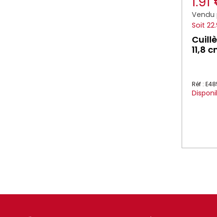
1.91
Vendu 
Soit 22
Cuill
11,8 
Réf : E4
Disponi