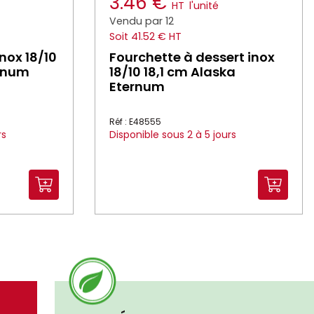
3.46 €
HT
l'unité
Vendu par 12
Soit 41.52 € HT
inox 18/10
Fourchette à dessert inox
ernum
18/10 18,1 cm Alaska
Eternum
Réf : E48555
rs
Disponible sous 2 à 5 jours