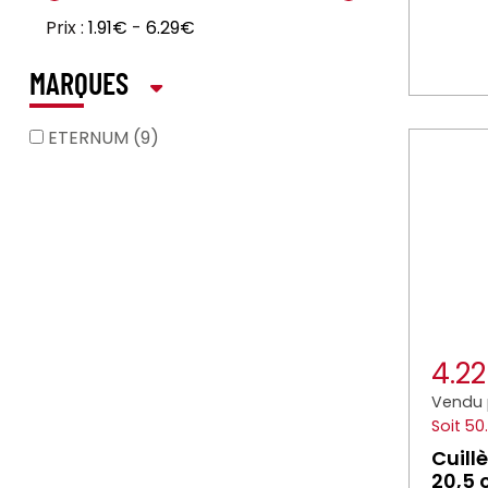
Prix :
1.91€
-
6.29€
MARQUES
ETERNUM (9)
4.2
Vendu 
Soit 50
Cuill
20,5 