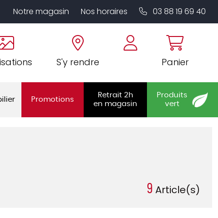
Notre magasin
Nos horaires
03 88 19 69 40
isations
S'y rendre
Panier
Retrait 2h
Produits
ilier
Promotions
en magasin
vert
9
Article(s)