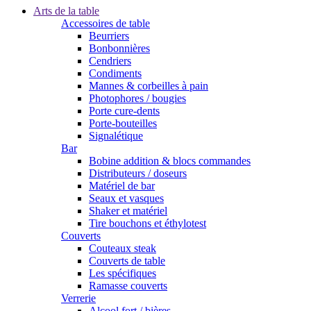
Arts de la table
Accessoires de table
Beurriers
Bonbonnières
Cendriers
Condiments
Mannes & corbeilles à pain
Photophores / bougies
Porte cure-dents
Porte-bouteilles
Signalétique
Bar
Bobine addition & blocs commandes
Distributeurs / doseurs
Matériel de bar
Seaux et vasques
Shaker et matériel
Tire bouchons et éthylotest
Couverts
Couteaux steak
Couverts de table
Les spécifiques
Ramasse couverts
Verrerie
Alcool fort / bières