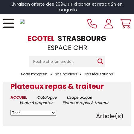
Livraison offerte dès 299€ HT d’achat et retrait 2h en
magasin
ECOTEL
STRASBOURG
ESPACE CHR
Notre magasin
Nos horaires
Nos réalisations
Plateaux repas & traiteur
ACCUEIL
Catalogue
Usage unique
Vente à emporter
Plateaux repas & traiteur
26
Article(s)