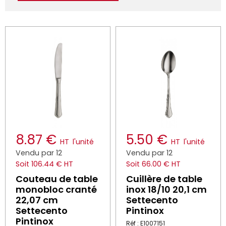
8.87 €
5.50 €
HT
l'unité
HT
l'unité
Vendu par 12
Vendu par 12
Soit 106.44 € HT
Soit 66.00 € HT
Couteau de table
Cuillère de table
monobloc cranté
inox 18/10 20,1 cm
22,07 cm
Settecento
Settecento
Pintinox
Pintinox
Réf : E1007151