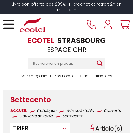
Panneau de gestion des cookies
Livraison offerte dès 299€ HT d’achat et retrait 2h en
magasin
ECOTEL
STRASBOURG
ESPACE CHR
Notre magasin
Nos horaires
Nos réalisations
Settecento
ACCUEIL
Catalogue
Arts de la table
Couverts
Couverts de table
Settecento
4
TRIER
Article(s)