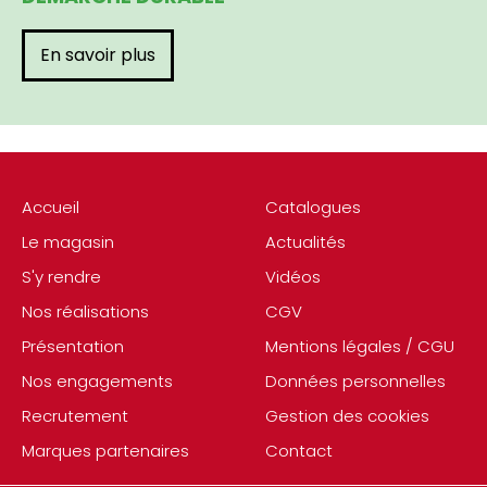
En savoir plus
Accueil
Catalogues
Le magasin
Actualités
S'y rendre
Vidéos
Nos réalisations
CGV
Présentation
Mentions légales / CGU
Nos engagements
Données personnelles
Recrutement
Gestion des cookies
Marques partenaires
Contact