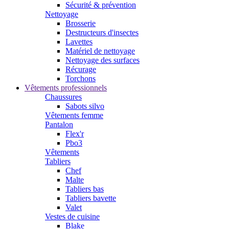
Sécurité & prévention
Nettoyage
Brosserie
Destructeurs d'insectes
Lavettes
Matériel de nettoyage
Nettoyage des surfaces
Récurage
Torchons
Vêtements professionnels
Chaussures
Sabots silvo
Vêtements femme
Pantalon
Flex'r
Pbo3
Vêtements
Tabliers
Chef
Malte
Tabliers bas
Tabliers bavette
Valet
Vestes de cuisine
Blake