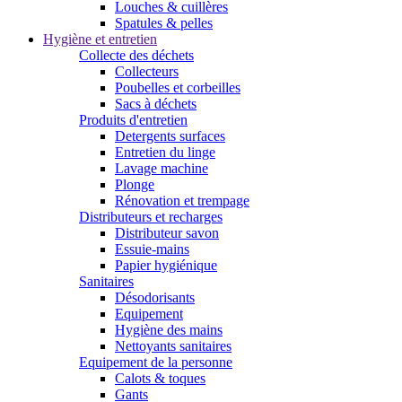
Louches & cuillères
Spatules & pelles
Hygiène et entretien
Collecte des déchets
Collecteurs
Poubelles et corbeilles
Sacs à déchets
Produits d'entretien
Detergents surfaces
Entretien du linge
Lavage machine
Plonge
Rénovation et trempage
Distributeurs et recharges
Distributeur savon
Essuie-mains
Papier hygiénique
Sanitaires
Désodorisants
Equipement
Hygiène des mains
Nettoyants sanitaires
Equipement de la personne
Calots & toques
Gants