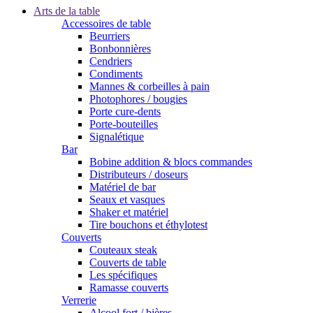
Arts de la table
Accessoires de table
Beurriers
Bonbonnières
Cendriers
Condiments
Mannes & corbeilles à pain
Photophores / bougies
Porte cure-dents
Porte-bouteilles
Signalétique
Bar
Bobine addition & blocs commandes
Distributeurs / doseurs
Matériel de bar
Seaux et vasques
Shaker et matériel
Tire bouchons et éthylotest
Couverts
Couteaux steak
Couverts de table
Les spécifiques
Ramasse couverts
Verrerie
Alcool fort / bières