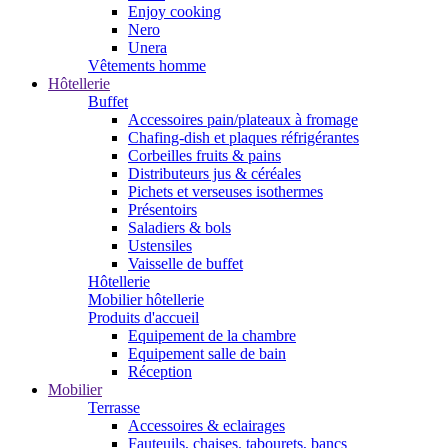
Enjoy cooking
Nero
Unera
Vêtements homme
Hôtellerie
Buffet
Accessoires pain/plateaux à fromage
Chafing-dish et plaques réfrigérantes
Corbeilles fruits & pains
Distributeurs jus & céréales
Pichets et verseuses isothermes
Présentoirs
Saladiers & bols
Ustensiles
Vaisselle de buffet
Hôtellerie
Mobilier hôtellerie
Produits d'accueil
Equipement de la chambre
Equipement salle de bain
Réception
Mobilier
Terrasse
Accessoires & eclairages
Fauteuils, chaises, tabourets, bancs