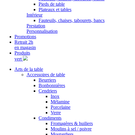
Pieds de table
Plateaux et tables
Intérieur
Fauteuils, chaises, tabourets, bancs
Prestation
Personnalisation
Promotions
Retrait 2h
en magasin
Produits
vert
Arts de la table
Accessoires de table
Beurriers
Bonbonnières
Cendriers
Inox
Mélamine
Porcelaine
Verre
Condiments
Fromagères & huiliers
Moulins à sel / poivre
Moutardiers