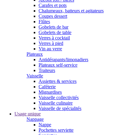
Carafes et pots
Chalumeaux, batteurs et agitateurs
Coupes dessert
Flûtes
Gobelets de bar
Gobelets de table
Verres à cocktail
Verres à pied
Vin au verre
Plateaux
Antidérapants/limonadiers
Plateaux self-service
Traiteurs
Vaisselle
Assiettes & services
Caféterie
Mignardises
Vaisselle collectivités
Vaisselle culinaire
Vaisselle de spécialités
Usage unique
Nappage
Nappe
Pochettes serviette