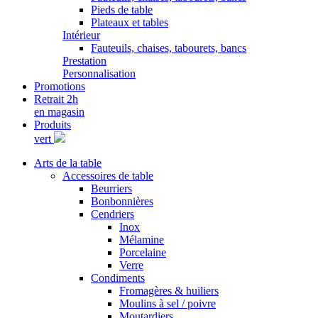
Pieds de table
Plateaux et tables
Intérieur
Fauteuils, chaises, tabourets, bancs
Prestation
Personnalisation
Promotions
Retrait 2h
en magasin
Produits
vert
Arts de la table
Accessoires de table
Beurriers
Bonbonnières
Cendriers
Inox
Mélamine
Porcelaine
Verre
Condiments
Fromagères & huiliers
Moulins à sel / poivre
Moutardiers