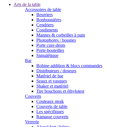
Arts de la table
Accessoires de table
Beurriers
Bonbonnières
Cendriers
Condiments
Mannes & corbeilles à pain
Photophores / bougies
Porte cure-dents
Porte-bouteilles
Signalétique
Bar
Bobine addition & blocs commandes
Distributeurs / doseurs
Matériel de bar
Seaux et vasques
Shaker et matériel
Tire bouchons et éthylotest
Couverts
Couteaux steak
Couverts de table
Les spécifiques
Ramasse couverts
Verrerie
Alcool fort / bières