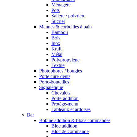
Ménagère
Pots
Salière / poivrière
Sucrier
Mannes & corbeilles à pain
Bambou
Bois
Inox
Kraft
Métal
Polypropylène
Textile
Photophores / bougies
Porte cure-dents
Porte-bouteilles
Signalétique
Chevalets
Porte-addition
Protège-menu
Tableaux et ardoises
Bar
Bobine addition & blocs commandes
Bloc addition
Bloc de commande