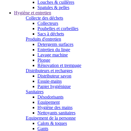
Louches & cuillères
Spatules & pelles
Hygiène et entretien
Collecte des déchets
Collecteurs
Poubelles et corbeilles
Sacs à déchets
Produits d'entretien
Detergents surfaces
Entretien du linge
Lavage machine
Plonge
Rénovation et trempage
Distributeurs et recharges
Distributeur savon
Essuie-mains
Papier hygiénique
Sanitaires
Désodorisants
Equipement
Hygiène des mains
Nettoyants sanitaires
Equipement de la personne
Calots & toques
Gants