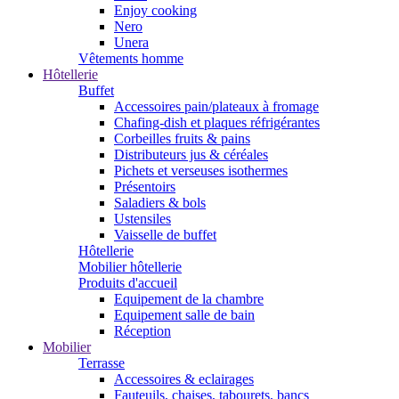
Enjoy cooking
Nero
Unera
Vêtements homme
Hôtellerie
Buffet
Accessoires pain/plateaux à fromage
Chafing-dish et plaques réfrigérantes
Corbeilles fruits & pains
Distributeurs jus & céréales
Pichets et verseuses isothermes
Présentoirs
Saladiers & bols
Ustensiles
Vaisselle de buffet
Hôtellerie
Mobilier hôtellerie
Produits d'accueil
Equipement de la chambre
Equipement salle de bain
Réception
Mobilier
Terrasse
Accessoires & eclairages
Fauteuils, chaises, tabourets, bancs