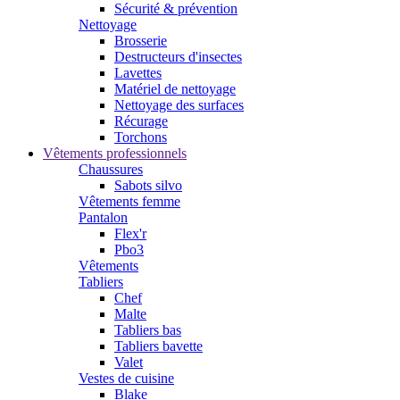
Sécurité & prévention
Nettoyage
Brosserie
Destructeurs d'insectes
Lavettes
Matériel de nettoyage
Nettoyage des surfaces
Récurage
Torchons
Vêtements professionnels
Chaussures
Sabots silvo
Vêtements femme
Pantalon
Flex'r
Pbo3
Vêtements
Tabliers
Chef
Malte
Tabliers bas
Tabliers bavette
Valet
Vestes de cuisine
Blake