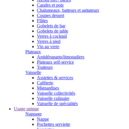
Carafes et pots
Chalumeaux, batteurs et agitateurs
Coupes dessert
Flûtes
Gobelets de bar
Gobelets de table
Verres à cocktail
Verres à pied
Vin au verre
Plateaux
Antidérapants/limonadiers
Plateaux self-service
Traiteurs
Vaisselle
Assiettes & services
Caféterie
Mignardises
Vaisselle collectivités
Vaisselle culinaire
Vaisselle de spécialités
Usage unique
Nappage
Nappe
Pochettes serviette