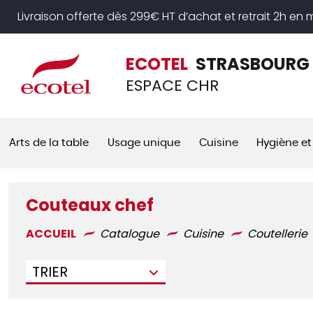
Panneau de gestion des cookies
Livraison offerte dès 299€ HT d’achat et retrait 2h en
ECOTEL
STRASBOURG
ESPACE CHR
Arts de la table
Usage unique
Cuisine
Hygiène et
Couteaux chef
ACCUEIL
Catalogue
Cuisine
Coutellerie
TRIER