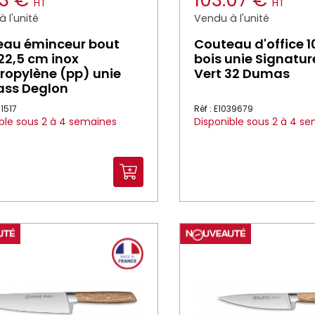
43 €
103.07 €
HT
HT
 l'unité
Vendu à l'unité
eau éminceur bout
Couteau d'office 1
22,5 cm inox
bois unie Signatu
ropylène (pp) unie
Vert 32 Dumas
ass Deglon
31517
Réf : E1039679
ble sous 2 à 4 semaines
Disponible sous 2 à 4 s