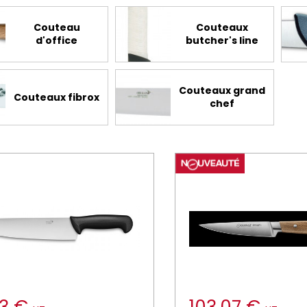
Couteau
Couteaux
d'office
butcher's line
Couteaux grand
Couteaux fibrox
chef