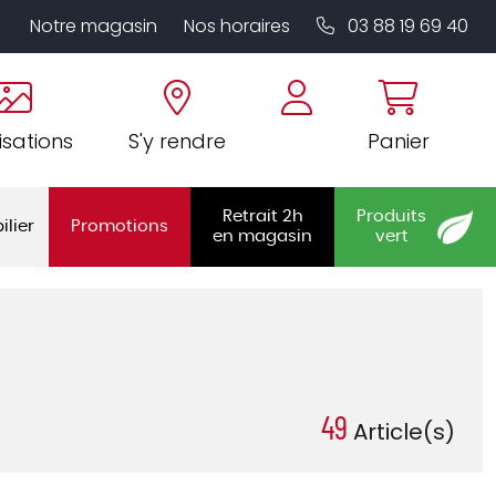
Notre magasin
Nos horaires
03 88 19 69 40
isations
S'y rendre
Panier
Retrait 2h
Produits
ilier
Promotions
en magasin
vert
49
Article(s)