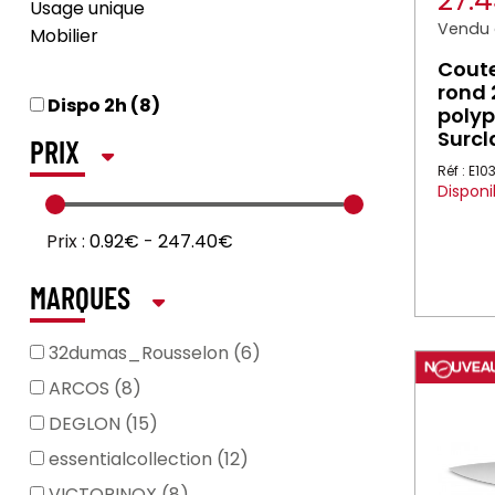
27.
Usage unique
Vendu à
Mobilier
Cout
rond 
Dispo 2h (8)
polyp
Surcl
PRIX
Réf : E10
Disponi
Prix :
0.92€
-
247.40€
MARQUES
32dumas_Rousselon (6)
ARCOS (8)
DEGLON (15)
essentialcollection (12)
VICTORINOX (8)