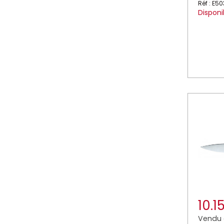
Réf : E5
Disponi
10.1
Vendu à