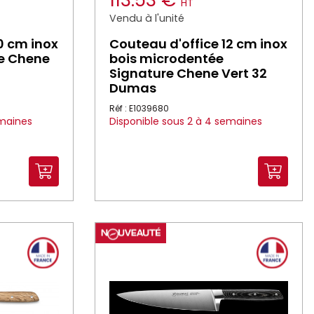
113.53 €
HT
Vendu à l'unité
0 cm inox
Couteau d'office 12 cm inox
re Chene
bois microdentée
Signature Chene Vert 32
Dumas
Réf : E1039680
emaines
Disponible sous 2 à 4 semaines