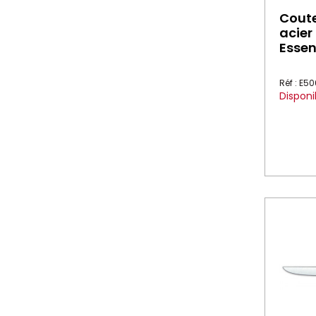
Coute
acier
Essen
Réf : E5
Disponi