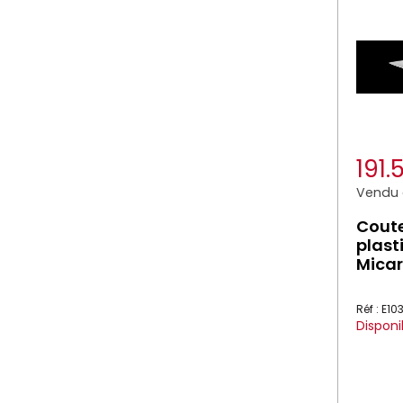
191
Vendu à
Coute
plast
Mica
Réf : E1
Disponi