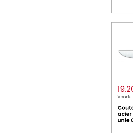
19.
Vendu à
Cout
acier
unie 