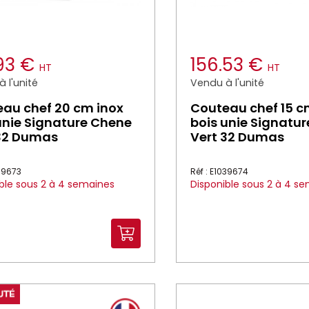
.93 €
156.53 €
HT
HT
 l'unité
Vendu à l'unité
au chef 20 cm inox
Couteau chef 15 c
unie Signature Chene
bois unie Signatu
 32 Dumas
Vert 32 Dumas
039673
Réf : E1039674
ble sous 2 à 4 semaines
Disponible sous 2 à 4 s