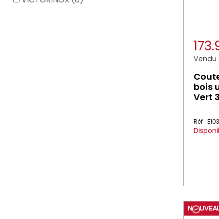
173
Vendu à
Coute
bois 
Vert
Réf : E1
Disponi