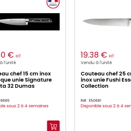
.50 €
19.38 €
HT
HT
 l'unité
Vendu à l'unité
au chef 15 cm inox
Couteau chef 25 c
ique unie Signature
inox unie Fushi Ess
rta 32 Dumas
Collection
039665
Réf : E50681
ble sous 2 à 4 semaines
Disponible sous 2 à 4 s