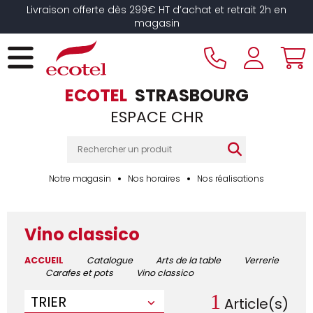
Livraison offerte dès 299€ HT d’achat et retrait 2h en
magasin
ECOTEL
STRASBOURG
ESPACE CHR
Notre magasin
Nos horaires
Nos réalisations
Vino classico
ACCUEIL
Catalogue
Arts de la table
Verrerie
Carafes et pots
Vino classico
1
TRIER
Article(s)