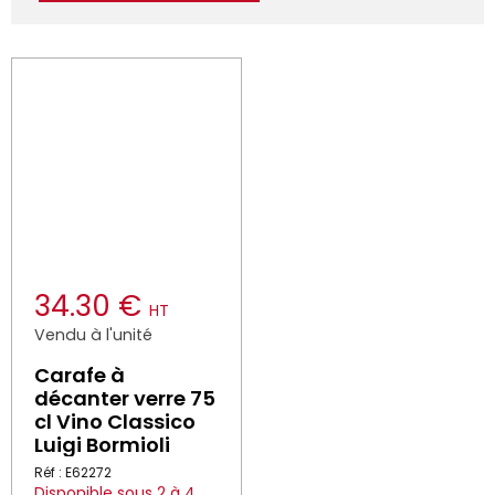
34.30 €
HT
Vendu à l'unité
Carafe à
décanter verre 75
cl Vino Classico
Luigi Bormioli
Réf : E62272
Disponible sous 2 à 4