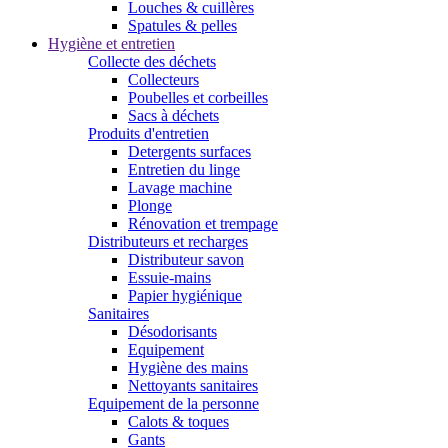
Louches & cuillères
Spatules & pelles
Hygiène et entretien
Collecte des déchets
Collecteurs
Poubelles et corbeilles
Sacs à déchets
Produits d'entretien
Detergents surfaces
Entretien du linge
Lavage machine
Plonge
Rénovation et trempage
Distributeurs et recharges
Distributeur savon
Essuie-mains
Papier hygiénique
Sanitaires
Désodorisants
Equipement
Hygiène des mains
Nettoyants sanitaires
Equipement de la personne
Calots & toques
Gants