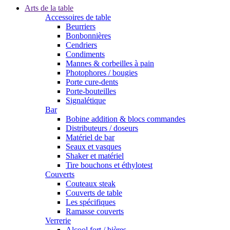
Arts de la table
Accessoires de table
Beurriers
Bonbonnières
Cendriers
Condiments
Mannes & corbeilles à pain
Photophores / bougies
Porte cure-dents
Porte-bouteilles
Signalétique
Bar
Bobine addition & blocs commandes
Distributeurs / doseurs
Matériel de bar
Seaux et vasques
Shaker et matériel
Tire bouchons et éthylotest
Couverts
Couteaux steak
Couverts de table
Les spécifiques
Ramasse couverts
Verrerie
Alcool fort / bières