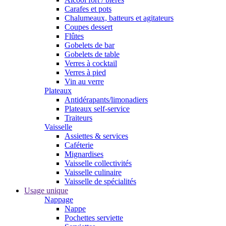
Carafes et pots
Chalumeaux, batteurs et agitateurs
Coupes dessert
Flûtes
Gobelets de bar
Gobelets de table
Verres à cocktail
Verres à pied
Vin au verre
Plateaux
Antidérapants/limonadiers
Plateaux self-service
Traiteurs
Vaisselle
Assiettes & services
Caféterie
Mignardises
Vaisselle collectivités
Vaisselle culinaire
Vaisselle de spécialités
Usage unique
Nappage
Nappe
Pochettes serviette