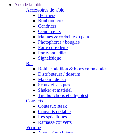
Arts de la table
Accessoires de table
Beurriers
Bonbonnières
Cendriers
Condiments
Mannes & corbeilles à pain
Photophores / bougies
Porte cure-dents
Porte-bouteilles
Signalétique
Bar
Bobine addition & blocs commandes
Distributeurs / doseurs
Matériel de bar
Seaux et vasques
Shaker et matériel
Tire bouchons et éthylotest
Couverts
Couteaux steak
Couverts de table
Les spécifiques
Ramasse couverts
Verrerie
Alcool fort / bières