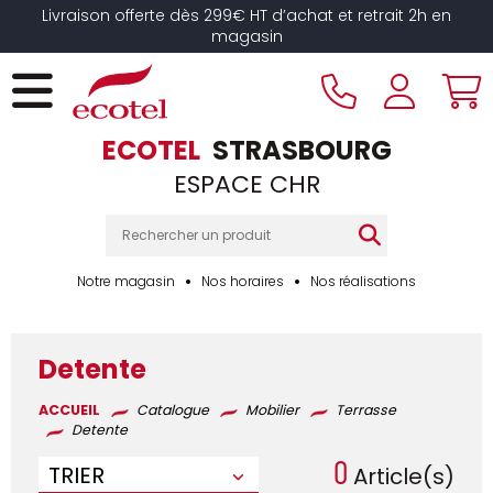
Panneau de gestion des cookies
Livraison offerte dès 299€ HT d’achat et retrait 2h en
magasin
ECOTEL
STRASBOURG
ESPACE CHR
Notre magasin
Nos horaires
Nos réalisations
Detente
ACCUEIL
Catalogue
Mobilier
Terrasse
Detente
0
TRIER
Article(s)